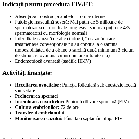
Indicații pentru procedura FIV/ET:
Absența sau obstrucția ambelor trompe uterine
Patologie masculină severă: Mai puțin de 5 milioane de
spermatozoizi cu motilitate progresivă sau mai puțin de 4%
spermatozoizi cu morfologie normală
Infertilitate cauzată de alte etiologii, în cazul în care
tratamentele convenționale nu au condus la o sarcină
(imposibilitatea de a obține o sarcină după minimum 3 cicluri
de stimulare ovariană cu inseminare intrauterină)
Endometrioză avansată (stadiile III-IV)
Activități finanțate:
Recoltarea ovocitelor:
Puncția foliculară sub anestezie locală
sau sedare
Prelucrarea spermei
Inseminarea ovocitelor:
Pentru fertilizare spontană (FIV)
Cultura embrionilor:
72 de ore
Transferul embrionului
Monitorizarea cazului:
Până la 6 săptămâni după FIV