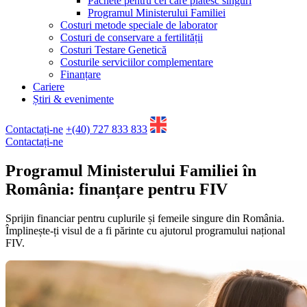
Pachete pentru cei care plătesc singuri
Programul Ministerului Familiei
Costuri metode speciale de laborator
Costuri de conservare a fertilității
Costuri Testare Genetică
Costurile serviciilor complementare
Finanțare
Cariere
Știri & evenimente
Contactați-ne
+(40) 727 833 833
Contactați-ne
Programul Ministerului Familiei în
România:
finanțare pentru FIV
Sprijin financiar pentru cuplurile și femeile singure din România.
Împlinește-ți visul de a fi părinte cu ajutorul programului național
FIV.