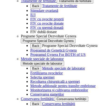
Tratamente de fertilitate
Tratamente de fertilitate
Tratamente de fertilitate
Back
Stimulare ovariană
IUI
FIV cu ovocite proprii
FIV cu ovocite donate
FIV cu spermă donată
FIV dublă donare
Programe Special Dezvoltate Gynera
Programe Special Dezvoltate Gynera
Programe Special Dezvoltate Gynera
Back
Programul de Genetică Gynera
Programul Gynera For BOTH of US
Metode speciale de laborator
Metode speciale de laborator
Metode speciale de laborator
Back
Fertilizarea ovocitelor
Selecția spermei
Recoltarea chirurgicală a spermei
Metode aditionale pentru transfer embrionar
Monitorizarea și cultivarea embrionilor
Conservarea gameților
Conservarea fertilității
Conservarea fertilității
Conservarea fertilității
Back