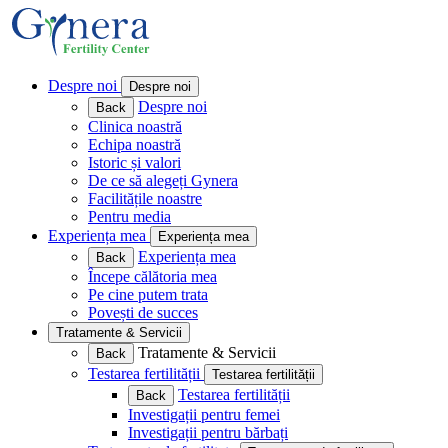
Despre noi
Despre noi
Despre noi
Back
Clinica noastră
Echipa noastră
Istoric și valori
De ce să alegeți Gynera
Facilitățile noastre
Pentru media
Experiența mea
Experiența mea
Experiența mea
Back
Începe călătoria mea
Pe cine putem trata
Povești de succes
Tratamente & Servicii
Tratamente & Servicii
Back
Testarea fertilității
Testarea fertilității
Testarea fertilității
Back
Investigații pentru femei
Investigații pentru bărbați