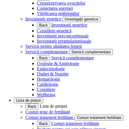
Crioprezervarea ovocitelor
Congelarea spermei
Vitrificarea embrionilor
Investigații genetice
Investigații genetice
Investigații genetice
Back
Consiliere genetică
Investigații preconcepționale
Investigații preimplantaționale
Servicii pentru sănătatea femeii
Servicii complementare
Servicii complementare
Servicii complementare
Back
Urologie & Andrologie
Endocrinologie
Diabet & Nutriție
Hematologie
Cardiologie
Consiliere
Wellbeing
Lista de prețuri
Lista de prețuri
Back
Costuri teste de fertilitate
Costuri tratament fertilitate
Costuri tratament fertilitate
Costuri tratament fertilitate
Back